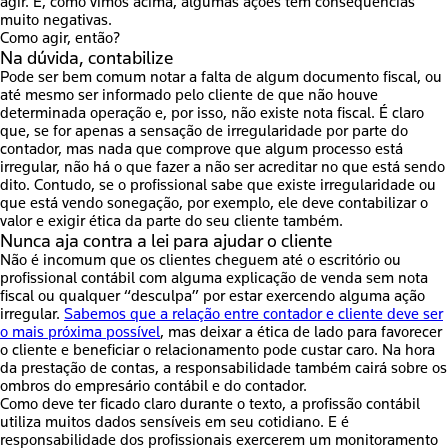
agir. E, como vimos acima, algumas ações têm consequências
muito negativas.
Como agir, então?
Na dúvida, contabilize
Pode ser bem comum notar a falta de algum documento fiscal, ou
até mesmo ser informado pelo cliente de que não houve
determinada operação e, por isso, não existe nota fiscal. É claro
que, se for apenas a sensação de irregularidade por parte do
contador, mas nada que comprove que algum processo está
irregular, não há o que fazer a não ser acreditar no que está sendo
dito. Contudo, se o profissional sabe que existe irregularidade ou
que está vendo sonegação, por exemplo, ele deve contabilizar o
valor e exigir ética da parte do seu cliente também.
Nunca aja contra a lei para ajudar o cliente
Não é incomum que os clientes cheguem até o escritório ou
profissional contábil com alguma explicação de venda sem nota
fiscal ou qualquer “desculpa” por estar exercendo alguma ação
irregular.
Sabemos que a relação entre contador e cliente deve ser
o mais próxima possível
, mas deixar a ética de lado para favorecer
o cliente e beneficiar o relacionamento pode custar caro. Na hora
da prestação de contas, a responsabilidade também cairá sobre os
ombros do empresário contábil e do contador.
Como deve ter ficado claro durante o texto, a profissão contábil
utiliza muitos dados sensíveis em seu cotidiano. E é
responsabilidade dos profissionais exercerem um monitoramento