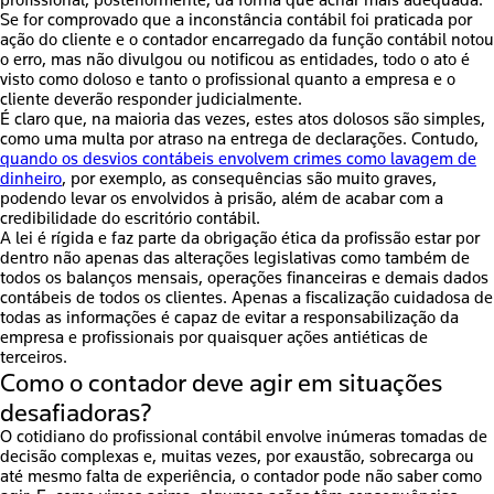
profissional, posteriormente, da forma que achar mais adequada.
Se for comprovado que a inconstância contábil foi praticada por
ação do cliente e o contador encarregado da função contábil notou
o erro, mas não divulgou ou notificou as entidades, todo o ato é
visto como doloso e tanto o profissional quanto a empresa e o
cliente deverão responder judicialmente.
É claro que, na maioria das vezes, estes atos dolosos são simples,
como uma multa por atraso na entrega de declarações. Contudo,
quando os desvios contábeis envolvem crimes como lavagem de
dinheiro
, por exemplo, as consequências são muito graves,
podendo levar os envolvidos à prisão, além de acabar com a
credibilidade do escritório contábil.
A lei é rígida e faz parte da obrigação ética da profissão estar por
dentro não apenas das alterações legislativas como também de
todos os balanços mensais, operações financeiras e demais dados
contábeis de todos os clientes. Apenas a fiscalização cuidadosa de
todas as informações é capaz de evitar a responsabilização da
empresa e profissionais por quaisquer ações antiéticas de
terceiros.
Como o contador deve agir em situações
desafiadoras?
O cotidiano do profissional contábil envolve inúmeras tomadas de
decisão complexas e, muitas vezes, por exaustão, sobrecarga ou
até mesmo falta de experiência, o contador pode não saber como