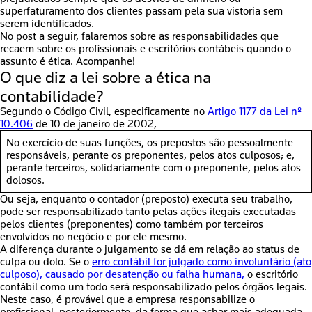
superfaturamento dos clientes passam pela sua vistoria sem
serem identificados.
No post a seguir, falaremos sobre as responsabilidades que
recaem sobre os profissionais e escritórios contábeis quando o
assunto é ética. Acompanhe!
O que diz a lei sobre a ética na
contabilidade?
Segundo o Código Civil, especificamente no
Artigo 1177 da Lei nº
10.406
de 10 de janeiro de 2002,
No exercício de suas funções, os prepostos são pessoalmente
responsáveis, perante os preponentes, pelos atos culposos; e,
perante terceiros, solidariamente com o preponente, pelos atos
dolosos.
Ou seja, enquanto o contador (preposto) executa seu trabalho,
pode ser responsabilizado tanto pelas ações ilegais executadas
pelos clientes (preponentes) como também por terceiros
envolvidos no negócio e por ele mesmo.
A diferença durante o julgamento se dá em relação ao status de
culpa ou dolo. Se o
erro contábil for julgado como involuntário (ato
culposo), causado por desatenção ou falha humana,
o escritório
contábil como um todo será responsabilizado pelos órgãos legais.
Neste caso, é provável que a empresa responsabilize o