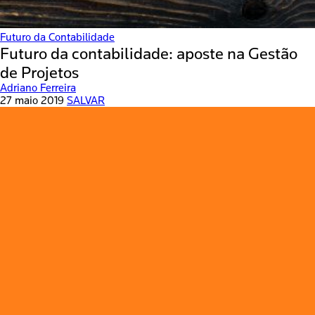
Futuro da Contabilidade
Futuro da contabilidade: aposte na Gestão
de Projetos
Adriano Ferreira
27 maio 2019
SALVAR