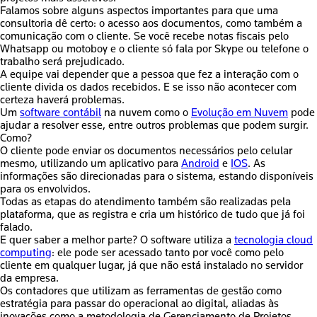
Falamos sobre alguns aspectos importantes para que uma
consultoria dê certo: o acesso aos documentos, como também a
comunicação com o cliente. Se você recebe notas fiscais pelo
Whatsapp ou motoboy e o cliente só fala por Skype ou telefone o
trabalho será prejudicado.
A equipe vai depender que a pessoa que fez a interação com o
cliente divida os dados recebidos. E se isso não acontecer com
certeza haverá problemas.
Um
software
contábil
na nuvem como o
Evolução em Nuvem
pode
ajudar a resolver esse, entre outros problemas que podem surgir.
Como?
O cliente pode enviar os documentos necessários pelo celular
mesmo, utilizando um aplicativo para
Android
e
IOS
. As
informações são direcionadas para o sistema, estando disponíveis
para os envolvidos.
Todas as etapas do atendimento também são realizadas pela
plataforma, que as registra e cria um histórico de tudo que já foi
falado.
E quer saber a melhor parte? O
software
utiliza a
tecnologia
cloud
computing
: ele pode ser acessado tanto por você como pelo
cliente em qualquer lugar, já que não está instalado no servidor
da empresa.
Os contadores que utilizam as ferramentas de gestão como
estratégia para passar do operacional ao digital, aliadas às
inovações como a metodologia de Gerenciamento de Projetos,