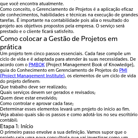
que você encontra atualmente.
Como conceito, o Gerenciamento de Projetos é a aplicação eficaz
de conhecimentos, habilidades e técnicas na execução de grandes
tarefas. É importante na contabilidade pois alia o resultado do
projeto aos objetivos propostos pela empresa. O serviço será
prestado e o cliente ficará satisfeito.
Como colocar a Gestão de Projetos em
prática
Um projeto tem cinco passos essenciais. Cada fase compõe um
ciclo de vida e é adaptada para atender às suas necessidades. De
acordo com o
PMBOK
(
Project Management Book of Knowledge
),
guia do Conhecimento em Gerenciamento de Projetos do
PMI
(
Project Management Institute
)
, os elementos de um ciclo de vida
do projeto definem:
Que trabalho deve ser realizado;
Quais serviços devem ser gerados e revisados;
Quem deve estar envolvido;
Como controlar e aprovar cada fase;
Determinar esses elementos levará um projeto do início ao fim.
Veja abaixo quais são os passos e como adotá-los no seu escritório
contábil:
Etapa 1: Início
O primeiro passo envolve a sua definição. Vamos supor que o
projeto seja uma nova consultoria que vai investigar como um