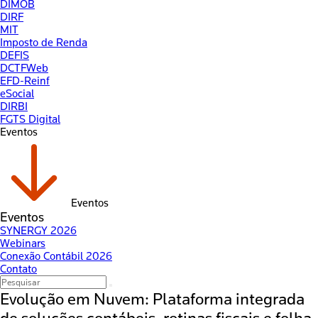
DIMOB
DIRF
MIT
Imposto de Renda
DEFIS
DCTFWeb
EFD-Reinf
eSocial
DIRBI
FGTS Digital
Eventos
Eventos
Eventos
SYNERGY 2026
Webinars
Conexão Contábil 2026
Contato
Evolução em Nuvem: Plataforma integrada
de soluções contábeis, rotinas fiscais e folha