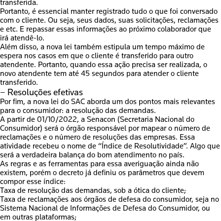
transferida.
Portanto, é essencial manter registrado tudo o que foi conversado
com o cliente. Ou seja, seus dados, suas solicitações, reclamações
e etc. E repassar essas informações ao próximo colaborador que
irá atendê-lo.
Além disso, a
nova lei
também estipula um
tempo máximo de
espera nos casos em que o cliente é transferido para outro
atendente
. Portanto, quando essa ação precisa ser realizada, o
novo atendente tem até
45 segundos
para atender o cliente
transferido.
– Resoluções efetivas
Por fim, a
nova lei do SAC
aborda um dos pontos mais relevantes
para o consumidor:
a resolução das demandas.
A partir de 01/10/2022, a Senacon (Secretaria Nacional do
Consumidor) será o órgão responsável por mapear o número de
reclamações e o número de resoluções das empresas. Essa
atividade recebeu o nome de “
Índice de Resolutividade”
. Algo
que
será a verdadeira balança do bom atendimento no país.
As regras e as ferramentas para essa averiguação ainda não
existem, porém o decreto já definiu os parâmetros que devem
compor esse índice:
Taxa de resolução das demandas, sob a ótica do cliente;
Taxa de reclamações aos órgãos de defesa do consumidor, seja no
Sistema Nacional de Informações de Defesa do Consumidor, ou
em outras plataformas;