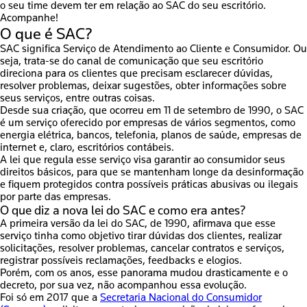
o seu time devem ter em relação ao SAC do seu escritório.
Acompanhe!
O que é SAC?
SAC
significa
Serviço de Atendimento ao Cliente e Consumidor
. Ou
seja, trata-se do canal de comunicação que seu escritório
direciona para os clientes que precisam esclarecer dúvidas,
resolver problemas, deixar sugestões, obter informações sobre
seus serviços, entre outras coisas.
Desde sua criação, que ocorreu em 11 de setembro de 1990, o
SAC
é um serviço oferecido por empresas de vários segmentos
, como
energia elétrica, bancos, telefonia, planos de saúde, empresas de
internet e, claro, escritórios contábeis.
A lei que regula esse serviço visa garantir ao consumidor seus
direitos básicos, para que se mantenham longe da desinformação
e fiquem protegidos contra possíveis práticas abusivas ou ilegais
por parte das empresas.
O que diz a nova lei do SAC e como era antes?
A primeira versão da
lei do SAC, de 1990, afirmava que esse
serviço tinha como objetivo tirar dúvidas dos clientes, realizar
solicitações, resolver problemas, cancelar contratos e serviços,
registrar possíveis reclamações
,
feedbacks
e
elogios
.
Porém, com os anos, esse panorama mudou drasticamente e o
decreto, por sua vez, não acompanhou essa evolução.
Foi só em 2017 que a
Secretaria Nacional do Consumidor