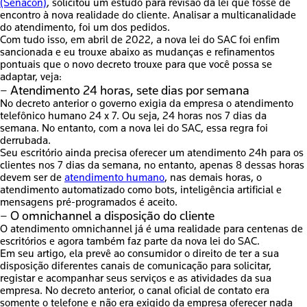
(Senacon)
, solicitou um estudo para revisão da lei que fosse de
encontro à nova realidade do cliente. Analisar a multicanalidade
do atendimento, foi um dos pedidos.
Com tudo isso, em abril de 2022, a
nova lei do SAC foi enfim
sancionada e eu trouxe abaixo as mudanças e refinamentos
pontuais que o novo decreto trouxe para que você possa se
adaptar, veja:
– Atendimento 24 horas, sete dias por semana
No decreto anterior o governo exigia da empresa o atendimento
telefônico humano 24 x 7. Ou seja, 24 horas nos 7 dias da
semana. No entanto, com a
nova lei do SAC, essa regra foi
derrubada.
Seu escritório ainda precisa oferecer um atendimento 24h para os
clientes nos 7 dias da semana, no entanto, apenas 8 dessas horas
devem ser de
atendimento humano
, nas demais horas, o
atendimento automatizado como bots, inteligência artificial e
mensagens pré-programados é aceito.
– O omnichannel a disposição do cliente
O atendimento omnichannel já é uma realidade para centenas de
escritórios e agora também faz parte da
nova lei do SAC.
Em seu artigo, ela prevê ao consumidor o direito de ter a sua
disposição diferentes canais de comunicação para solicitar,
registar e acompanhar seus serviços e as atividades da sua
empresa. No decreto anterior, o canal oficial de contato era
somente o telefone e não era exigido da empresa oferecer nada