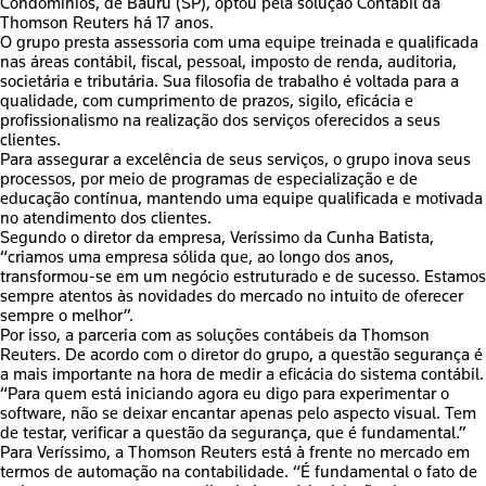
Condomínios, de Bauru (SP), optou pela solução Contábil da
Thomson Reuters há 17 anos.
O grupo presta assessoria com uma equipe treinada e qualificada
nas áreas contábil, fiscal, pessoal, imposto de renda, auditoria,
societária e tributária. Sua filosofia de trabalho é voltada para a
qualidade, com cumprimento de prazos, sigilo, eficácia e
profissionalismo na realização dos serviços oferecidos a seus
clientes.
Para assegurar a excelência de seus serviços, o grupo inova seus
processos, por meio de programas de especialização e de
educação contínua, mantendo uma equipe qualificada e motivada
no atendimento dos clientes.
Segundo o diretor da empresa, Veríssimo da Cunha Batista,
“criamos uma empresa sólida que, ao longo dos anos,
transformou-se em um negócio estruturado e de sucesso. Estamos
sempre atentos às novidades do mercado no intuito de oferecer
sempre o melhor”.
Por isso, a parceria com as soluções contábeis da Thomson
Reuters. De acordo com o diretor do grupo, a questão segurança é
a mais importante na hora de medir a eficácia do sistema contábil.
“Para quem está iniciando agora eu digo para experimentar o
software
, não se deixar encantar apenas pelo aspecto visual. Tem
de testar, verificar a questão da segurança, que é fundamental.”
Para Veríssimo, a Thomson Reuters está à frente no mercado em
termos de
automação na contabilidade
. “É fundamental o fato de