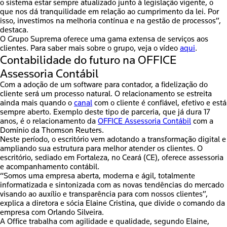
o sistema estar sempre atualizado junto à legislação vigente, o
que nos dá tranquilidade em relação ao cumprimento da lei. Por
isso, investimos na melhoria contínua e na gestão de processos”,
destaca.
O Grupo Suprema oferece uma gama extensa de serviços aos
clientes. Para saber mais sobre o grupo, veja o vídeo
aqui
.
Contabilidade do futuro na OFFICE
Assessoria Contábil
Com a adoção de um
software
para contador, a fidelização do
cliente será um processo natural. O relacionamento se estreita
ainda mais quando o
canal
com o cliente é confiável, efetivo e está
sempre aberto. Exemplo deste tipo de parceria, que já dura 17
anos, é o relacionamento da
OFFICE Assessoria Contábil
com a
Domínio da Thomson Reuters.
Neste período, o escritório vem adotando a
transformação digital
e
ampliando sua estrutura para melhor atender os clientes. O
escritório, sediado em Fortaleza, no Ceará (CE), oferece assessoria
e acompanhamento contábil.
“Somos uma empresa aberta, moderna e ágil, totalmente
informatizada e sintonizada com as novas tendências do mercado
visando ao auxílio e transparência para com nossos clientes”,
explica a diretora e sócia Elaine Cristina, que divide o comando da
empresa com Orlando Silveira.
A Office trabalha com agilidade e qualidade, segundo Elaine,