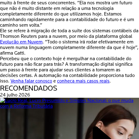
muito à frente de seus concorrentes. “Ela nos mostra um futuro
que não é muito distante em relação a uma tecnologia
completamente diferente do que utilizamos hoje. Estamos
caminhando rapidamente para a
contabilidade do futuro
e é um
caminho sem volta.”
Ele se refere à migração de toda a suíte dos sistemas contábeis da
Thomson Reuters para a nuvem, por meio da plataforma global
Evolução em Nuvem
. “Todo o sistema irá rodar efetivamente em
nuvem numa linguagem completamente diferente da que é hoje”,
afirma Gatti.
Percebeu que o contexto hoje é mergulhar na
contabilidade do
futuro
para não ficar para trás? A
transformação digital
significa
um passo à frente para ajudar seus clientes a tomarem as
decisões certas. A
automação na contabilidade
proporciona tudo
isso.
Venha falar conosco
e
conheça mais casos reais
.
RECOMENDADOS
24 julho 2026