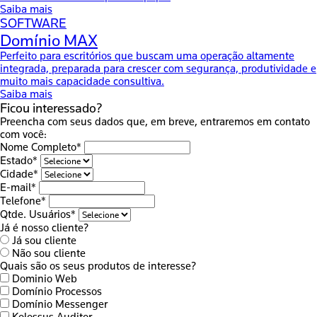
Saiba mais
SOFTWARE
Domínio MAX
Perfeito para escritórios que buscam uma operação altamente
integrada, preparada para crescer com segurança, produtividade e
muito mais capacidade consultiva.
Saiba mais
Ficou interessado?
Preencha com seus dados que, em breve, entraremos em contato
com você:
Nome Completo*
Estado*
Cidade*
E-mail*
Telefone*
Qtde. Usuários*
Já é nosso cliente?
Já sou cliente
Não sou cliente
Quais são os seus produtos de interesse?
Dominio Web
Domínio Processos
Domínio Messenger