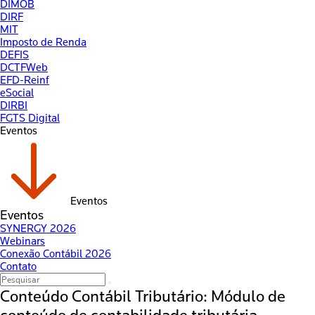
DIMOB
DIRF
MIT
Imposto de Renda
DEFIS
DCTFWeb
EFD-Reinf
eSocial
DIRBI
FGTS Digital
Eventos
Eventos
Eventos
SYNERGY 2026
Webinars
Conexão Contábil 2026
Contato
Conteúdo Contábil Tributário: Módulo de
conteúdo de contabilidade tributária