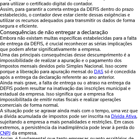
para utilizar o certificado digital do contador.
Assim, para garantir a correta entrega da DEFIS dentro do prazo
estabelecido, o contador deve estar ciente dessas exigências e
utilizar os recursos adequados
para transmitir os dados de forma
segura e eficiente.
Consequências de não entregar a declaração
Embora não existam multas específicas estabelecidas para a falta
de entrega da DEFIS, é crucial reconhecer as sérias implicações
que podem afetar significativamente a empresa.
Uma das principais consequências desse descumprimento
é a
impossibilidade de realizar a apuração e o pagamento dos
impostos mensais devidos pelo Simples Nacional
. Isso ocorre
porque a liberação para apuração mensal do
DAS
só é concedida
após a entrega da declaração referente ao ano anterior.
Ainda mais grave, a falta de entrega ou o atraso na entrega da
DEFIS
podem resultar na inativação das inscrições municipal e
estadual da empresa
. Isso significa que a empresa fica
impossibilitada de emitir notas fiscais e realizar operações
comerciais de forma normal.
A situação pode se agravar ainda mais com o tempo, uma vez que
a dívida acumulada de impostos pode ser inscrita na
Dívida Ativa
,
sujeitando a empresa a mais penalidades e restrições. Em casos
extremos, a persistência da inadimplência pode levar à perda do
CNPJ
da empresa.
Assim, é fundamental que tanto empresas quanto escritórios de