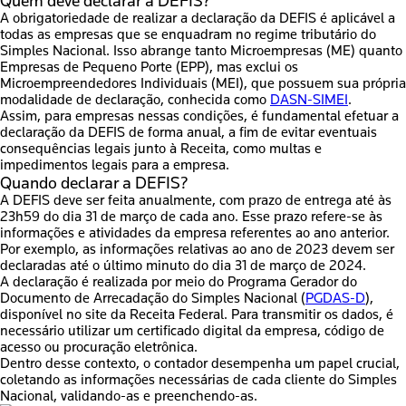
Quem deve declarar a DEFIS?
A obrigatoriedade de realizar a declaração da DEFIS
é aplicável a
todas as empresas que se enquadram no regime tributário do
Simples Nacional
. Isso abrange tanto Microempresas (ME) quanto
Empresas de Pequeno Porte (EPP), mas exclui os
Microempreendedores Individuais (MEI), que possuem sua própria
modalidade de declaração, conhecida como
DASN-SIMEI
.
Assim, para empresas nessas condições,
é fundamental efetuar a
declaração da DEFIS de forma anual
, a fim de evitar eventuais
consequências legais junto à Receita, como multas e
impedimentos legais para a empresa.
Quando declarar a DEFIS?
A DEFIS deve ser feita anualmente,
com prazo de entrega até às
23h59 do dia 31 de março de cada ano
. Esse prazo refere-se às
informações e atividades da empresa referentes ao ano anterior.
Por exemplo, as informações relativas ao ano de 2023
devem ser
declaradas até o último minuto do dia 31 de março de 2024
.
A declaração é realizada por meio do Programa Gerador do
Documento de Arrecadação do Simples Nacional (
PGDAS-D
),
disponível no site da Receita Federal. Para transmitir os dados, é
necessário utilizar
um certificado digital da empresa
, código de
acesso ou procuração eletrônica.
Dentro desse contexto, o
contador desempenha um papel crucial
,
coletando as informações necessárias de cada cliente do Simples
Nacional, validando-as e preenchendo-as.