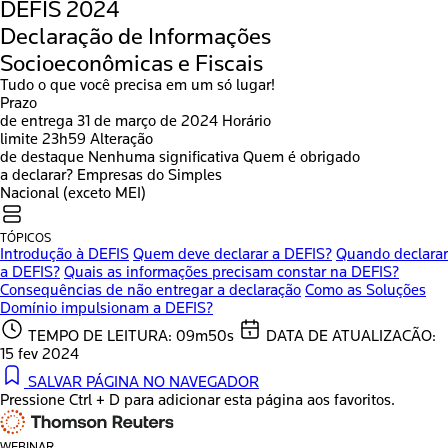
DEFIS 2024
Declaração de Informações
Socioeconômicas e Fiscais
Tudo o que você precisa em um só lugar!
Prazo
de entrega
31 de março de 2024
Horário
limite
23h59
Alteração
de destaque
Nenhuma significativa
Quem é obrigado
a declarar?
Empresas do Simples
Nacional (exceto MEI)
TÓPICOS
Introdução à DEFIS
Quem deve declarar a DEFIS?
Quando declarar
a DEFIS?
Quais as informações precisam constar na DEFIS?
Consequências de não entregar a declaração
Como as Soluções
Domínio impulsionam a DEFIS?
TEMPO DE LEITURA: 09m50s
DATA DE ATUALIZACÃO:
15 fev 2024
SALVAR PÁGINA NO NAVEGADOR
Pressione Ctrl + D para adicionar esta página aos favoritos.
WEBINAR