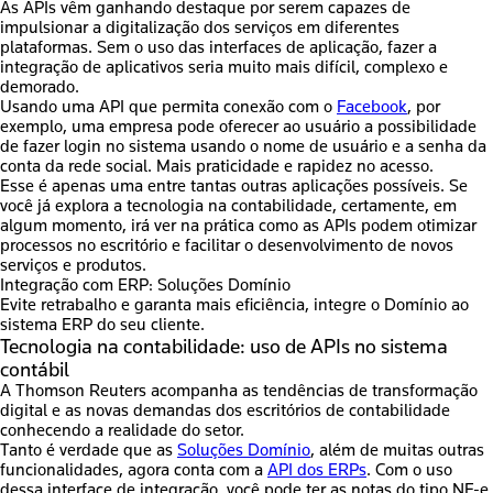
As APIs vêm ganhando destaque por serem capazes de
impulsionar a digitalização dos serviços em diferentes
plataformas
. Sem o uso das interfaces de aplicação, fazer a
integração de aplicativos seria muito mais difícil, complexo e
demorado.
Usando uma API que permita conexão com o
Facebook
, por
exemplo, uma empresa pode oferecer ao usuário a possibilidade
de fazer login no sistema usando o nome de usuário e a senha da
conta da rede social. Mais praticidade e rapidez no acesso.
Esse é apenas uma entre tantas outras aplicações possíveis. Se
você já explora a
tecnologia na contabilidade
, certamente, em
algum momento, irá ver na prática como as APIs podem otimizar
processos no escritório e facilitar o desenvolvimento de novos
serviços e produtos.
Integração com ERP: Soluções Domínio
Evite retrabalho e garanta mais eficiência, integre o Domínio ao
sistema ERP do seu cliente.
Tecnologia na contabilidade: uso de APIs no sistema
contábil
A Thomson Reuters acompanha as tendências de transformação
digital e as novas demandas dos escritórios de contabilidade
conhecendo a realidade do setor.
Tanto é verdade que as
Soluções Domínio
, além de muitas outras
funcionalidades, agora conta com a
API dos ERPs
. Com o uso
dessa interface de integração, você pode ter as notas do tipo NF-e