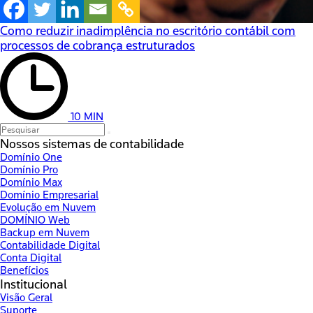
Como reduzir inadimplência no escritório contábil com
processos de cobrança estruturados
10 MIN
Nossos sistemas de contabilidade
Domínio One
Domínio Pro
Domínio Max
Domínio Empresarial
Evolução em Nuvem
DOMÍNIO Web
Backup em Nuvem
Contabilidade Digital
Conta Digital
Benefícios
Institucional
Visão Geral
Suporte