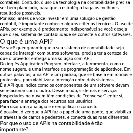
contábeis. Contudo, o uso da
tecnologia na contabilidade
precisa
ser bem planejado, para que a estratégia traga os melhores
resultados possíveis.
Por isso, antes de você investir em uma solução de gestão
contábil, é importante conhecer alguns critérios técnicos. O uso de
APIs
, por exemplo, é praticamente indispensável se você deseja
que o seu
sistema de contabilidade se conecte a outros
softwares
.
O que é uma API?
Se você quer garantir que o seu sistema de contabilidad
e
seja
capaz de interagir com outros softwares, precisa ter a certeza de
que o provedor entrega uma solução com API.
Do inglês
Application Program Interface
, a ferramenta, como o
nome sugere, é uma interface de programação de aplicativos. Em
outras palavras, uma API é um padrão, que se baseia em rotinas e
protocolos, para viabilizar a interação entre dois sistemas.
É a API que indica como os componentes de um
software
devem
se relacionar com o outro. Desse modo, sistemas e serviços
hospedados na nuvem têm condições de “conversar” entre si,
para fazer a entrega dos recursos aos usuários.
Para usar uma analogia e exemplificar o conceito:
é possível dizer que a API
faz o papel de uma ponte, que viabiliza
a travessia de carros e pedestres, e conecta duas ruas diferentes.
Por que o uso de APIs na contabilidade é tão
importante?