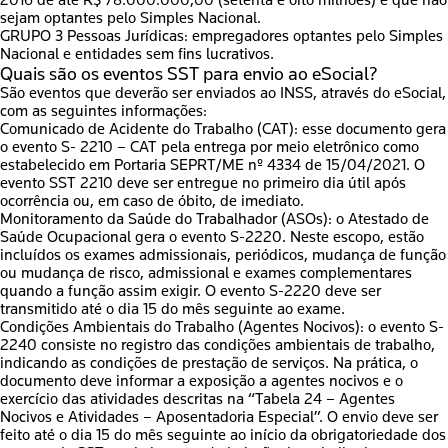
2016 de até R$ 78.000.000,00 (setenta e oito milhões) e que não
sejam optantes pelo Simples Nacional.
GRUPO 3 Pessoas Jurídicas:
empregadores optantes pelo Simples
Nacional e entidades sem fins lucrativos.
Quais são os eventos SST para envio ao eSocial?
São eventos que deverão ser enviados ao INSS, através do eSocial,
com as seguintes informações:
Comunicado de Acidente do Trabalho (CAT):
esse documento gera
o evento
S- 2210 – CAT
pela entrega por meio eletrônico como
estabelecido em Portaria SEPRT/ME nº 4334 de 15/04/2021. O
evento SST 2210 deve ser entregue no primeiro dia útil após
ocorrência ou, em caso de óbito, de imediato.
Monitoramento da Saúde do Trabalhador (ASOs):
o Atestado de
Saúde Ocupacional gera o evento S-2220. Neste escopo, estão
incluídos os exames admissionais, periódicos, mudança de função
ou mudança de risco, admissional e exames complementares
quando a função assim exigir. O evento S-2220 deve ser
transmitido até o dia 15 do mês seguinte ao exame.
Condições Ambientais do Trabalho (Agentes Nocivos)
: o evento S-
2240 consiste no registro das condições ambientais de trabalho,
indicando as condições de prestação de serviços. Na prática, o
documento deve informar a exposição a agentes nocivos e o
exercício das atividades descritas na “Tabela 24 – Agentes
Nocivos e Atividades – Aposentadoria Especial”. O envio deve ser
feito até o dia 15 do mês seguinte ao início da obrigatoriedade dos