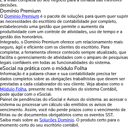
É a visão completa do seu negócio para a tomada das melhores
decisões.
Domínio Premium
O
Domínio Premium
é o pacote de soluções para quem quer suprir
as necessidades do escritório de contabilidade por completo,
estabelecendo uma gestão que permite o aumento da
produtividade com um controle de atividades, uso de tempo e a
gestão dos honorários.
Integrado, o Domínio Premium oferece um relacionamento mais
seguro, ágil e eficiente com os clientes do escritório. Para
completar, a ferramenta oferece conteúdo sempre atualizado, que
facilita o gerenciamento de atividades com o amparo de pesquisas
legais confiáveis em todas as funcionalidades do sistema.
eSocial na prática com o módulo Folha
Informação é a palavra-chave e sua contabilidade precisa ter
dados completos sobre as obrigações trabalhistas que devem ser
prestadas a cada colaborador do seu cliente. Veja abaixo como o
Módulo Folha
, presente nas três versões do sistema Contábil,
pode ajudar com o eSocial:
Painel de pendências do eSocial e Avisos do sistema:
ao acessar o
sistema ou processar um cálculo são emitidos os avisos de
vencimento. Assim, você não perde prazos como o vencimento de
férias ou de documentos obrigatórios como os eventos SST.
Saiba mais sobre as
Soluções Domínio
. O produto certo para o
momento certo do seu escritório contábil.