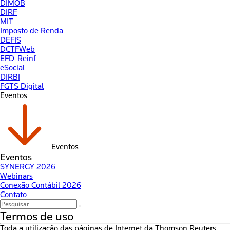
DIMOB
DIRF
MIT
Imposto de Renda
DEFIS
DCTFWeb
EFD-Reinf
eSocial
DIRBI
FGTS Digital
Eventos
Eventos
Eventos
SYNERGY 2026
Webinars
Conexão Contábil 2026
Contato
Termos de uso
Toda a utilização das páginas de Internet da Thomson Reuters