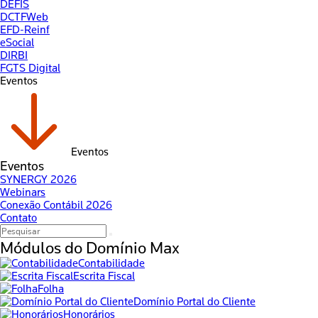
DEFIS
DCTFWeb
EFD-Reinf
eSocial
DIRBI
FGTS Digital
Eventos
Eventos
Eventos
SYNERGY 2026
Webinars
Conexão Contábil 2026
Contato
Módulos do
Domínio Max
Contabilidade
Escrita Fiscal
Folha
Domínio Portal do Cliente
Honorários