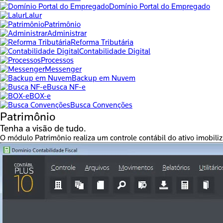
Domínio Portal do Empregado
Lalur
Patrimônio
Administrar
Reforma Tributária
Contabilidade Digital
Processos
Messenger
Backup em Nuvem
Busca NF-e
BOX-e
Busca Convenções
Patrimônio
Tenha a visão de tudo.
O módulo Patrimônio realiza um controle contábil do ativo imobil