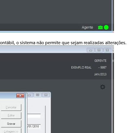
ntábil, o sistema não permite que sejam realizadas alterações.