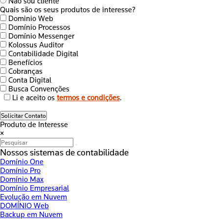
Não sou cliente
Quais são os seus produtos de interesse?
Dominio Web
Domínio Processos
Domínio Messenger
Kolossus Auditor
Contabilidade Digital
Benefícios
Cobranças
Conta Digital
Busca Convenções
Li e aceito os
termos e condições
.
Solicitar Contato
Produto de Interesse
×
Nossos sistemas de contabilidade
Domínio One
Domínio Pro
Domínio Max
Domínio Empresarial
Evolução em Nuvem
DOMÍNIO Web
Backup em Nuvem