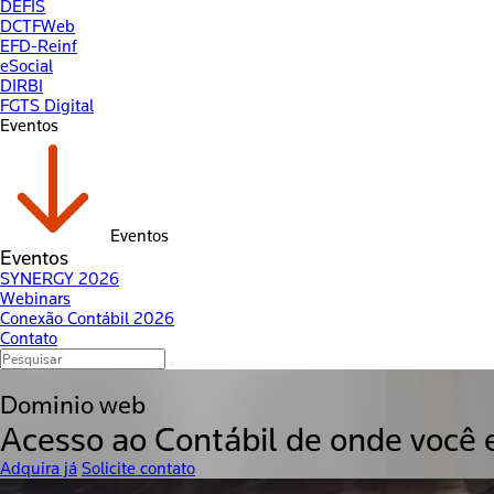
DEFIS
DCTFWeb
EFD-Reinf
eSocial
DIRBI
FGTS Digital
Eventos
Eventos
Eventos
SYNERGY 2026
Webinars
Conexão Contábil 2026
Contato
Dominio web
Acesso ao
Contábil
de onde você 
Adquira já
Solicite contato