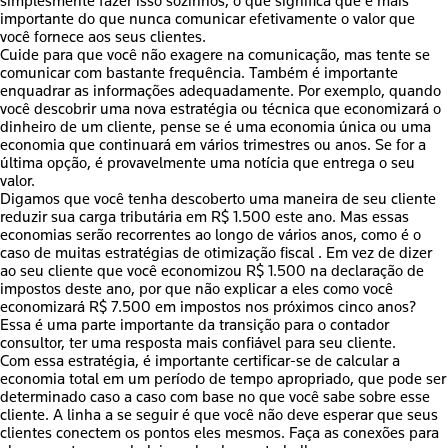
simplesmente fazer isso sozinhos, o que significa que é mais
importante do que nunca comunicar efetivamente o valor que
você fornece aos seus clientes.
Cuide para que você não exagere na comunicação, mas tente se
comunicar com bastante frequência. Também é importante
enquadrar as informações adequadamente. Por exemplo, quando
você descobrir uma nova estratégia ou técnica que economizará o
dinheiro de um cliente, pense se é uma economia única ou uma
economia que continuará em vários trimestres ou anos. Se for a
última opção, é provavelmente uma notícia que entrega o seu
valor.
Digamos que você tenha descoberto uma maneira de seu cliente
reduzir sua carga tributária em R$ 1.500 este ano. Mas essas
economias serão recorrentes ao longo de vários anos, como é o
caso de muitas estratégias de otimização fiscal . Em vez de dizer
ao seu cliente que você economizou R$ 1.500 na declaração de
impostos deste ano, por que não explicar a eles como você
economizará R$ 7.500 em impostos nos próximos cinco anos?
Essa é uma parte importante da transição para o contador
consultor, ter uma resposta mais confiável para seu cliente.
Com essa estratégia, é importante certificar-se de calcular a
economia total em um período de tempo apropriado, que pode ser
determinado caso a caso com base no que você sabe sobre esse
cliente. A linha a se seguir é que você não deve esperar que seus
clientes conectem os pontos eles mesmos. Faça as conexões para