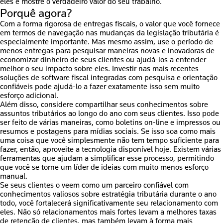
eles e mostre o verdadeiro valor do seu trabalho.
Porquê agora?
Com a forma rigorosa de entregas fiscais, o valor que você fornece
em termos de navegação nas mudanças da legislação tributária é
especialmente importante. Mas mesmo assim, use o período de
menos entregas para pesquisar maneiras novas e inovadoras de
economizar dinheiro de seus clientes ou ajudá-los a entender
melhor o seu impacto sobre eles. Investir nas mais recentes
soluções de software fiscal integradas com pesquisa e orientação
confiáveis pode ajudá-lo a fazer exatamente isso sem muito
esforço adicional.
Além disso, considere compartilhar seus conhecimentos sobre
assuntos tributários ao longo do ano com seus clientes. Isso pode
ser feito de várias maneiras, como boletins on-line e impressos ou
resumos e postagens para mídias sociais. Se isso soa como mais
uma coisa que você simplesmente não tem tempo suficiente para
fazer, então, aproveite a tecnologia disponível hoje. Existem várias
ferramentas que ajudam a simplificar esse processo, permitindo
que você se torne um líder de ideias com muito menos esforço
manual.
Se seus clientes o veem como um parceiro confiável com
conhecimentos valiosos sobre estratégia tributária durante o ano
todo, você fortalecerá significativamente seu relacionamento com
eles. Não só relacionamentos mais fortes levam a melhores taxas
de retenção de clientes, mas também levam à forma mais