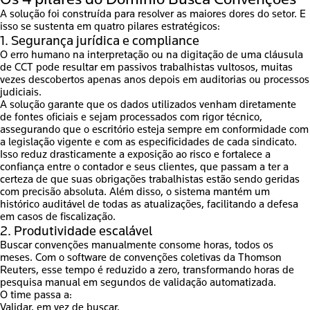
A solução foi construída para resolver as maiores dores do setor. E
isso se sustenta em quatro pilares estratégicos:
1. Segurança jurídica e compliance
O erro humano na interpretação ou na digitação de uma cláusula
de CCT pode resultar em passivos trabalhistas vultosos, muitas
vezes descobertos apenas anos depois em auditorias ou processos
judiciais.
A solução garante que os dados utilizados venham diretamente
de fontes oficiais e sejam processados com rigor técnico,
assegurando que o escritório esteja sempre em conformidade com
a legislação vigente e com as especificidades de cada sindicato.
Isso reduz drasticamente a exposição ao risco e fortalece a
confiança entre o contador e seus clientes, que passam a ter a
certeza de que suas obrigações trabalhistas estão sendo geridas
com precisão absoluta. Além disso, o sistema mantém um
histórico auditável de todas as atualizações, facilitando a defesa
em casos de fiscalização.
2. Produtividade escalável
Buscar convenções manualmente consome horas, todos os
meses. Com o
software de convenções coletivas
da Thomson
Reuters, esse tempo é reduzido a zero, transformando horas de
pesquisa manual em segundos de validação automatizada.
O time passa a:
Validar, em vez de buscar.