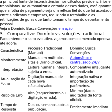
a principal fonte de inconsistências nos cálculos previdenciários e
trabalhistas. Ao automatizar a entrada desses dados, você garante
que a folha de pagamento seja um reflexo fiel do que foi acordado
entre sindicatos e empresas, reduzindo o retrabalho e as
retificações de guias que tanto tomam o tempo do departamento
pessoal.
Veja o Domínio Busca Convenções
em ação.
3 – Comparativo: Domínio vs. soluções tradicional
Para entender o salto evolutivo, vejamos como o mercado operava
até agora:
Processo Tradicional
Domínio Busca
Característica
(Manual)
Convenções
Manual em múltiplos
Automático e
Monitoramento
sites e Diário Oficial.
centralizado 24/7.
Leitura humana integral
Comparativo inteligente
Interpretação
sujeita a erros.
automatizado
Digitação manual de
Integração nativa e
Atualização da
cada nova
importação de
Folha
cláusula/valor.
parâmetros.
Mínimo (dados
Alto (esquecimento ou
Risco de Erro
auditados da fonte
digitação errada).
oficial).
Tempo de
Dias ou semanas após a
Praticamente imediato.
Resposta
publicação.